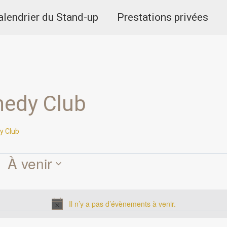
alendrier du Stand-up
Prestations privées
edy Club
y Club
À venir
Sélectionnez
une
Il n’y a pas d’évènements à venir.
date.
Notice