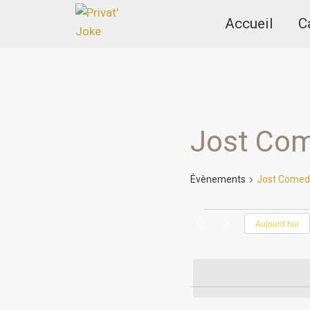
Aller
Accueil
C
au
contenu
Jost Com
Évènements
Jost Comed
Évènements
Aujourd’hui