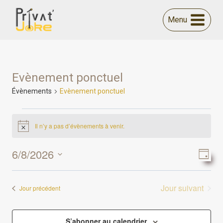
Aller
au
Menu
contenu
Evènement ponctuel
Évènements
Evènement ponctuel
Évènements
Il n’y a pas d’évènements à venir.
Notice
for
6/8/2026
Navi
Nav
6
Jour
Sélectionnez
de
par
août
une
Jour suivant
Jour précédent
vue
date.
cons
2026
Év
S’abonner au calendrier