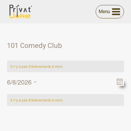
Aller
au
Menu
contenu
101 Comedy Club
Il n’y a pas d’évènements à venir.
6/8/2026
Navi
Nav
Mois
Sélectionnez
de
par
Calendrier
une
Il n’y a pas d’évènements à venir.
vue
date.
cons
de
Év
Évènements